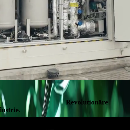
 und Chemieindustrie.
Revolutionäre
ustrie.