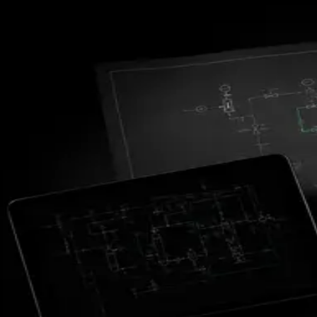
Drei Wege der Zusammenarbeit mit ICO
e-Methanol-Lieferung
Für Abnehmer
Langfristige Lieferung von zertifiziertem grünem e-Methanol — als Sc
Mehr erfahren
→
Gasreinigung & -aufbereitung
Für CO₂-Quellen
Machen Sie aus Ihren CO₂-Emissionen eine langfristige Einnahmequel
Mehr erfahren
→
Anlagenbau & Technologielizenzierung
Für Partner & Investoren
Lizenzieren Sie unser patentiertes Verfahren, oder lassen Sie ICODOS