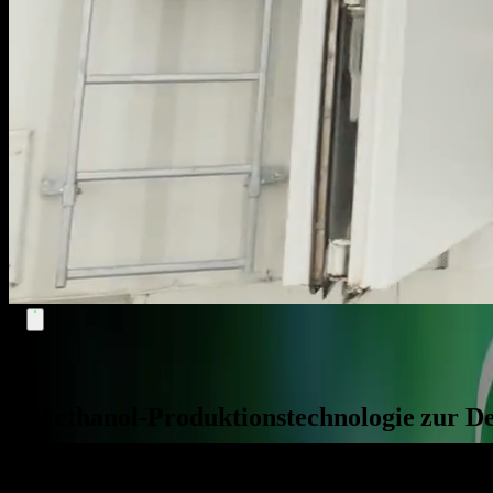
Technologie zur Produktion von grünem Methanol
Revolutionäre e-Methanol-Produktionstec
e-Methanol-
Produktionstechnologie
zur
De
Gespräch starten
→
Lösungen