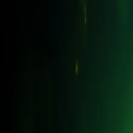
Skip to content
Startseite
Technologie
Projekte
Lösungen
Unternehmen
EN
|
ES
|