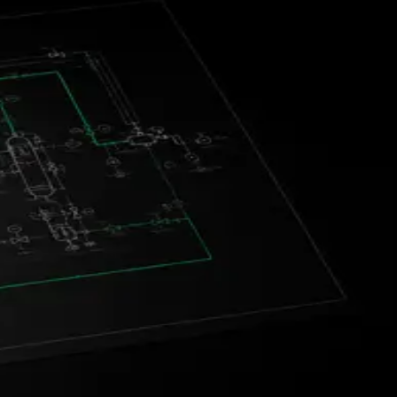
en, bauen, besitzen und betreiben.
em Standort — ohne Kapitaleinsatz.