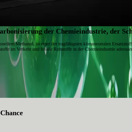
arbonisierung der Chemieindustrie, der Sch
nellem Methanol, ist einer der tragfähigsten klimaneutralen Ersatzstoff
tstoffe im Verkehr und fossile Rohstoffe in der Chemieindustrie adressi
n-Chance