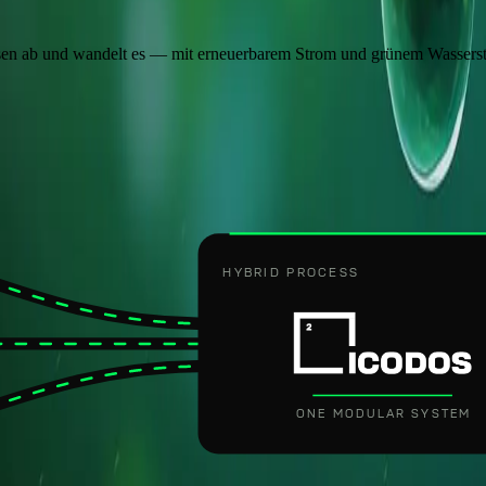
sen ab und wandelt es — mit erneuerbarem Strom und grünem Wasserstof