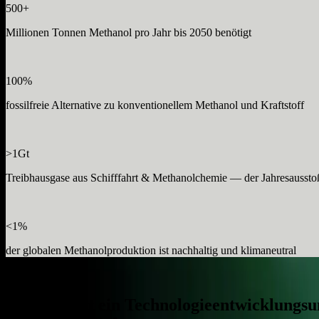
500
+
Millionen Tonnen Methanol pro Jahr bis 2050 benötigt
100
%
fossilfreie Alternative zu konventionellem Methanol und Kraftstoff
>1
Gt
Treibhausgase aus Schifffahrt & Methanolchemie — der Jahresaussto
<1
%
der globalen Methanolproduktion ist nachhaltig und klimaneutral
Was wir tun
ICODOS ist ein Technologie­entwicklungsu