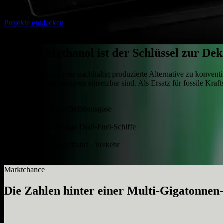
Mehr erfahren
→
Projekte entdecken
Warum es zählt
Grünes Methanol ist der Schlüssel zur Dek
Grünes Methanol, eine nachhaltig produzierte Alternative zu konventio
Dual-Fuel-Schiffsmotoren einsetzbar sind. Als Ersatz für fossile Kraf
>1 Gt
adressierbare Treibhausgase
Drop-in
bereit für heutige Dual-Fuel-Schiffe
3 Sektoren
Chemie · Schifffahrt · Verkehr
Marktchance
Die Zahlen hinter einer Multi-Gigatonne