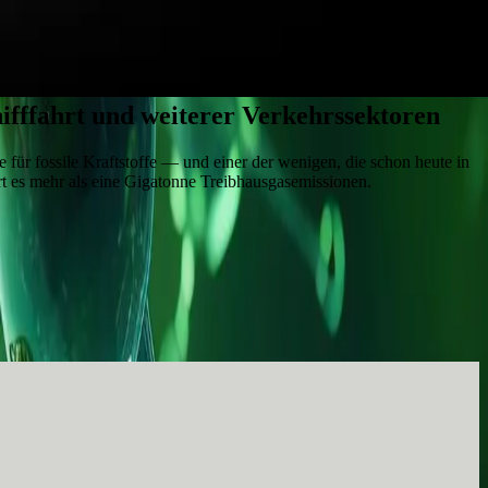
ifffahrt und weiterer Verkehrssektoren
e für fossile Kraftstoffe — und einer der wenigen, die schon heute in
ert es mehr als eine Gigatonne Treibhausgasemissionen.