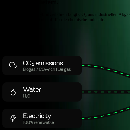
Produktion liefert.
Unser patentiertes Hybridverfahren fängt CO₂ aus industriellen Abga
Schifffahrt und ein Rohstoff für die chemische Industrie.