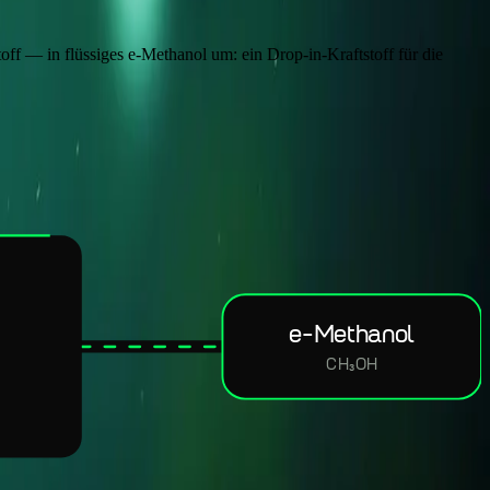
f — in flüssiges e-Methanol um: ein Drop-in-Kraftstoff für die