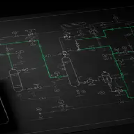
DOS
hiffskraftstoff und chemischer Rohstoff — aus Anlagen, die wir design
le. Wir finanzieren, bauen und betreiben eine modulare Anlage an Ihr
 Ihre Anlage liefern — als Anlagenbauer oder schlüsselfertig.