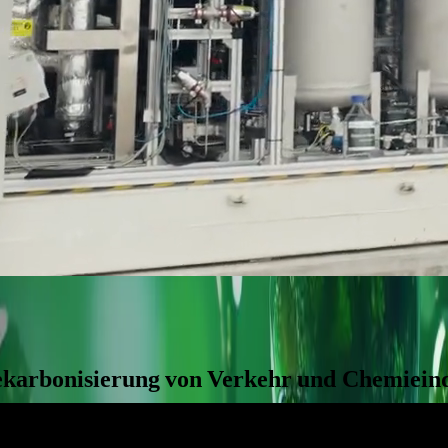
hnologie zur Dekarbonisierung von Verkehr
karbonisierung
von
Verkehr
und
Chemieind