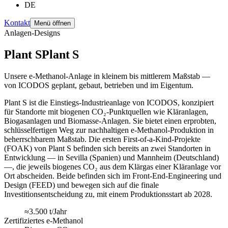
DE
Kontakt
Menü öffnen
Anlagen-Designs
Plant S
Plant
S
Unsere e-Methanol-Anlage in kleinem bis mittlerem Maßstab —
von ICODOS geplant, gebaut, betrieben und im Eigentum.
Plant S ist die Einstiegs-Industrieanlage von ICODOS, konzipiert
für Standorte mit biogenen CO₂-Punktquellen wie Kläranlagen,
Biogasanlagen und Biomasse-Anlagen. Sie bietet einen erprobten,
schlüsselfertigen Weg zur nachhaltigen e-Methanol-Produktion in
beherrschbarem Maßstab. Die ersten First-of-a-Kind-Projekte
(FOAK) von Plant S befinden sich bereits an zwei Standorten in
Entwicklung — in Sevilla (Spanien) und Mannheim (Deutschland)
—, die jeweils biogenes CO₂ aus dem Klärgas einer Kläranlage vor
Ort abscheiden. Beide befinden sich im Front-End-Engineering und
Design (FEED) und bewegen sich auf die finale
Investitionsentscheidung zu, mit einem Produktionsstart ab 2028.
≈3.500 t/Jahr
Zertifiziertes e-Methanol